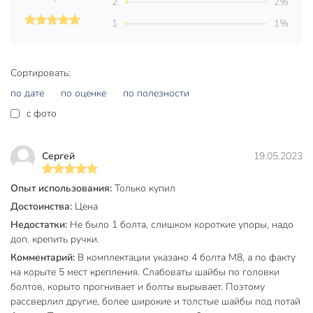
Закажите строительную тачку Корона с выгодой —
2
2%
надёжная доставка, гарантия качества и поддержка
1
1%
эксперта по выбору. Сделайте свой ремонт или уход за
участком проще уже сегодня.
Частые вопросы:
Сортировать:
по дате
по оценке
по полезности
Какой максимальный вес выдерживает эта тачка?
c фото
Тачка выдерживает до 200 кг груза, благодаря прочному
стальному корпусу и усиленной конструкции. Втулка
диаметром 25 мм и пневматические колёса рассчитаны на
Сергей
19.05.2023
регулярные нагрузки.
Опыт использования:
Только купил
Что лучше для дачи — одноколёсная или двухколёсная
Достоинства:
Цена
тачка?
Недостатки:
Не было 1 болта, слишком короткие упоры, надо
Двухколёсная модель более устойчива, легче управляется
доп. крепить ручки.
на неровной земле и позволяет перевозить
Комментарий:
В комплектации указано 4 болта М8, а по факту
крупногабаритные или сыпучие грузы без риска
на корыте 5 мест крепления. Слабоваты шайбы по головки
опрокидывания. Это особенно удобно для дачи и
болтов, корыто прогнивает и болты вырывает. Поэтому
строительных работ.
рассверлил другие, более широкие и толстые шайбы под потай