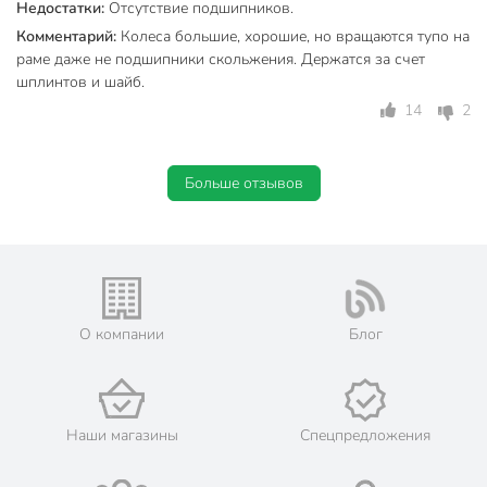
Назначение
строительный
Недостатки:
Отсутствие подшипников.
Комментарий:
Колеса большие, хорошие, но вращаются тупо на
Вес в упаковке
11.5 кг
раме даже не подшипники скольжения. Держатся за счет
шплинтов и шайб.
Габариты упаковки
47 x 65 x 102 см
14
2
Больше отзывов
О компании
Блог
Наши магазины
Спецпредложения