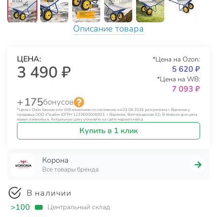
Описание товара
ЦЕНА:
*Цена на Ozon:
3 490 ₽
5 620 ₽
*Цена на WB:
7 093 ₽
+ 175
бонусов
*Цена с Озон банком или WB кошельком по состоянию на 03.08.2026 для региона г. Воронеж у
продавца ООО «Прайм» (ОГРН 1233600006903, г. Воронеж, Волгоградская 32). В течение дня цена
может изменяться. Актуальную цену уточняйте на сайте маркетплейса.
Купить в 1 клик
Корона
Все товары бренда
В наличии
>100
Центральный склад