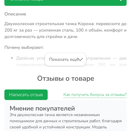
Описание
Двухколесная строительная тачка Корона: перевозите до
200 кг за раз — усиленная сталь, 100 л объём, комфорт и
долговечность для стройки и дачи
Почему выбирают:
Двойная устойчивость и лёгкое управление — две
Показать ещё
пневматические колеса диаметром 350 мм для
ровного хода даже по неровной поверхности;
Отзывы о товаре
Корпус из стали толщиной 0,7 мм, вместимость 100 л
— оптимальный баланс между прочностью и
удобством погрузки/разгрузки;
Написать отзыв
Как получить бонусы за отзывы?
Подходит для строительства, ремонта, перевозки
Мнение покупателей
грунта и урожая — универсальный выбор для дома,
дачи и хозяйства.
Эта двухколесная тачка является незаменимым
помощником для дачных и строительных работ, благодаря
Строительная тачка Корона с двумя колесами — это
своей удобной и устойчивой конструкции. Модель