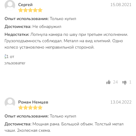
Вес, кг
11.5 кг
Сергей
15.08.2021
Грузоподъемность, кг
200 кг
Опыт использования:
Только купил
Толщина металла, мм
0.7 мм
Достоинства:
Не обнаружил
Недостатки:
Лопнула камера по шву при третьем исполнении.
Диаметр втулки, мм
25 мм
Грузоподъемность соблюдал. Металл на вид хлипкий. Одно
колесо установлено неправильной стороной.
Диаметр колеса, мм
350 мм
Бренд
Корона
Страна производства
Россия
Тип
тачка
24
1
Количество колес
2
Роман Немцев
13.04.2022
Материал корпуса
сталь
Самоходность
несамоходные
Опыт использования:
Только купил
Достоинства:
Мощная рама. Большой объем. Толстый метал
Тип колес
пневматический
чаши. 2колесная схема.