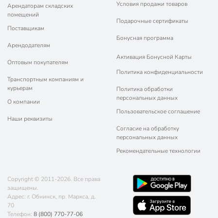
Условия продажи товаров
Арендаторам складских
помещений
Подарочные сертификаты
Поставщикам
Бонусная программа
Арендодателям
Активация Бонусной Карты
Оптовым покупателям
Политика конфиденциальности
Транспортным компаниям и
курьерам
Политика обработки
персональных данных
О компании
Пользовательское соглашение
Наши реквизиты
Согласие на обработку
персональных данных
Рекомендательные технологии
Copyright © 2011-2026. Все права
защищены.
Адрес: г. Обнинск, пр. Маркса, д.
70
Телефон:
8 (800) 770-77-06