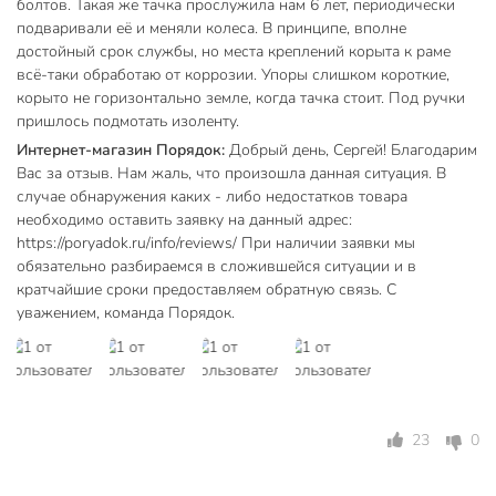
болтов. Такая же тачка прослужила нам 6 лет, периодически
Какие размеры и объём у строительной тачки Корона?
подваривали её и меняли колеса. В принципе, вполне
достойный срок службы, но места креплений корыта к раме
Объём кузова — 100 литров. Грузоподъёмность — до 200
всё-таки обработаю от коррозии. Упоры слишком короткие,
кг. Толщина стали — 0,7 мм, диаметр колеса — 350 мм, вес
корыто не горизонтально земле, когда тачка стоит. Под ручки
изделия — 11,5 кг. Оптимально для интенсивного
пришлось подмотать изоленту.
использования на участке или стройке.
Интернет-магазин Порядок:
Добрый день, Сергей! Благодарим
Дополнительная информация:
Вас за отзыв. Нам жаль, что произошла данная ситуация. В
случае обнаружения каких - либо недостатков товара
Колеса на подшипниках.
необходимо оставить заявку на данный адрес:
https://poryadok.ru/info/reviews/ При наличии заявки мы
Расстояние между колесами: 38 см.
обязательно разбираемся в сложившейся ситуации и в
Вы можете приобрести «Тачка строительная двухколесная,
кратчайшие сроки предоставляем обратную связь. С
сталь, 200 кг, 100 л, 0.7 мм, втулка d25 мм, PR 3.25х8,
уважением, команда Порядок.
синяя, Корона» и другие товары в нашем интернет-
магазине в Обнинске по низким ценам и с бесплатным
самовывозом.
Техническая информация
23
0
Объем, л
100 л