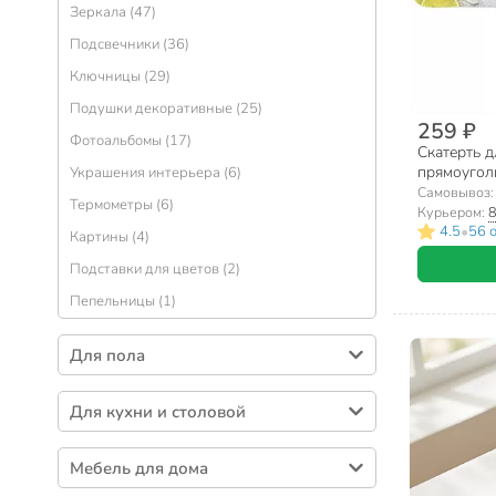
Зеркала (47)
Подсвечники (36)
Ключницы (29)
Подушки декоративные (25)
259 ₽
Фотоальбомы (17)
Скатерть д
прямоугол
Украшения интерьера (6)
Самовывоз
Термометры (6)
Курьером:
8
•
4.5
56 
Картины (4)
Подставки для цветов (2)
Пепельницы (1)
Для пола
Коврики для ванной и душевой (183)
Для кухни и столовой
Коврики грязезащитные (100)
Скатерти (24)
Ковры интерьерные (29)
Мебель для дома
Чехлы на стул (18)