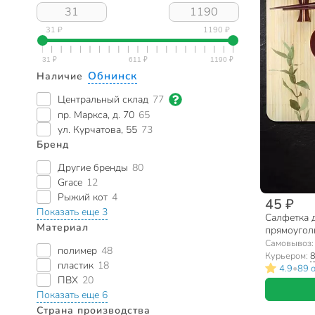
31 ₽
1190 ₽
Обнинск
Наличие
Центральный склад
77
пр. Маркса, д. 70
65
ул. Курчатова, 55
73
Бренд
Другие бренды
80
Grace
12
Рыжий кот
4
45 ₽
Показать еще 3
Салфетка д
Материал
прямоугол
312318
Самовывоз
полимер
48
Курьером:
8
пластик
18
•
4.9
89 
ПВХ
20
Показать еще 6
Страна производства