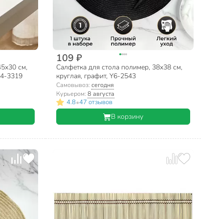
109 ₽
45х30 см,
Салфетка для стола полимер, 38х38 см,
Y4-3319
круглая, графит, Y6-2543
Самовывоз:
сегодня
Курьером:
8 августа
•
4.8
47 отзывов
В корзину