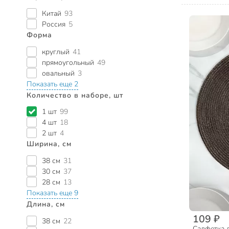
Китай
93
Россия
5
Форма
круглый
41
прямоугольный
49
овальный
3
Показать еще 2
Количество в наборе, шт
1 шт
99
4 шт
18
2 шт
4
Ширина, см
38 см
31
30 см
37
28 см
13
Показать еще 9
Длина, см
109 ₽
38 см
22
Салфетка д