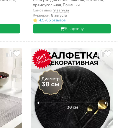
прямоугольная, Ромашки
Самовывоз:
9 августа
Курьером:
8 августа
•
4.5
65 отзывов
В корзину
ХИТ
ПРОДАЖ