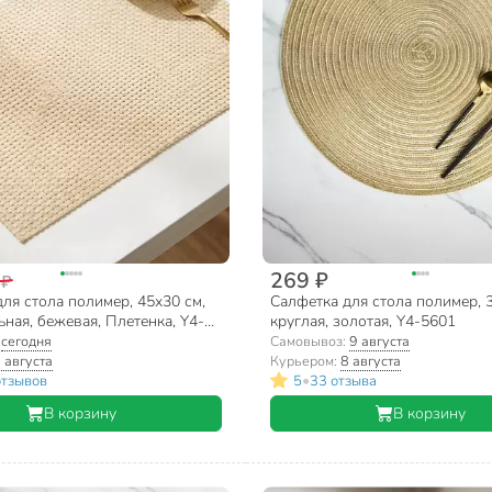
269 ₽
 ₽
ля стола полимер, 45х30 см,
Салфетка для стола полимер, 
ная, бежевая, Плетенка, Y4-
круглая, золотая, Y4-5601
:
сегодня
Самовывоз:
9 августа
 августа
Курьером:
8 августа
•
отзывов
5
33 отзыва
В корзину
В корзину