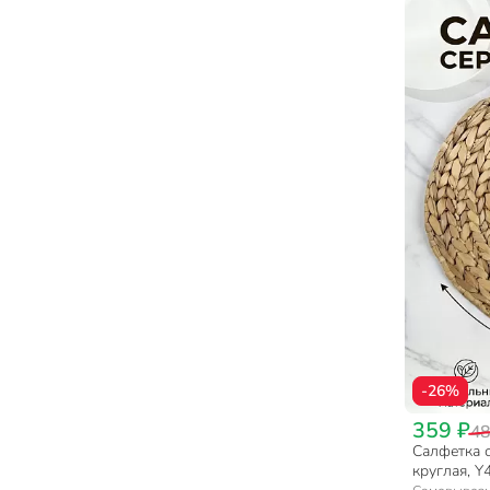
-26%
359 ₽
48
Салфетка 
круглая, Y