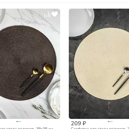
209 ₽
ля стола полимер, 38х38 см,
Салфетка для стола полимер, 