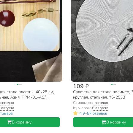
109 ₽
ля стола пластик, 40х28 см,
Салфетка для стола полимер, 
ьная, Азия, PPM-01-AS/
круглая, стальная, Y6-2538
:
сегодня
Самовывоз:
сегодня
 августа
Курьером:
8 августа
•
отзывов
4.9
87 отзывов
В корзину
В корзину