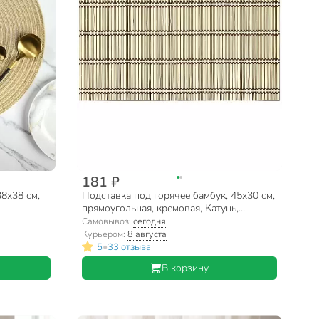
181 ₽
38х38 см,
Подставка под горячее бамбук, 45х30 см,
прямоугольная, кремовая, Катунь,
Плетенка №5, КТ-СФ-05
Самовывоз:
сегодня
Курьером:
8 августа
•
5
33 отзыва
В корзину