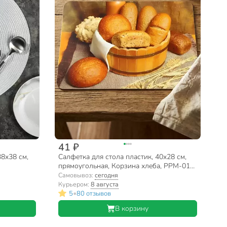
41 ₽
38х38 см,
Салфетка для стола пластик, 40х28 см,
прямоугольная, Корзина хлеба, PPM-01-
BB/ 312323
Самовывоз:
сегодня
Курьером:
8 августа
•
5
80 отзывов
В корзину