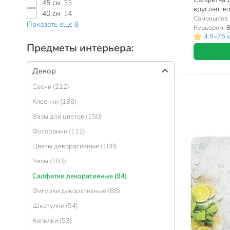
45 см
33
круглая, к
40 см
14
Самовывоз
Показать еще 8
Курьером:
8
•
4.9
75 
Предметы интерьера:
Декор
Свечи (212)
Клеенки (186)
Вазы для цветов (150)
Фоторамки (112)
Цветы декоративные (108)
Часы (103)
Салфетки декоративные (94)
Фигурки декоративные (88)
Шкатулки (54)
Копилки (53)