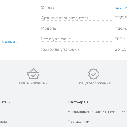
Форма
кругл
Артикул производителя
ST22
Модель
Идель
Вес в упаковке
505 г
й машины
Габариты упаковки
8 x 15
Наши магазины
Спецпредложения
омощь
Партнерам
Арендаторам складских помещений
лата
Поставщикам