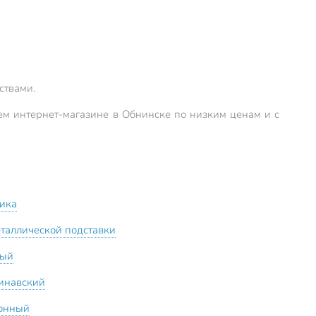
ствами.
шем интернет-магазине в Обнинске по низким ценам и с
ика
еталлической подставки
вый
инавский
онный