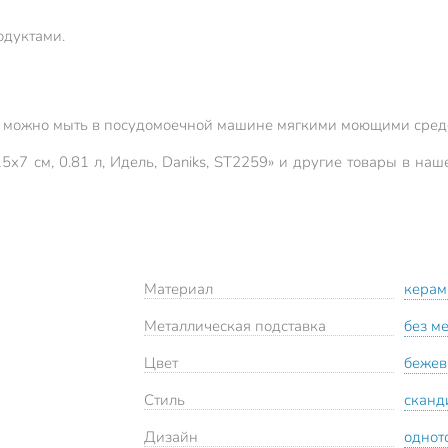
одуктами.
, можно мыть в посудомоечной машине мягкими моющими сред
5х7 см, 0.81 л, Идель, Daniks, ST2259» и другие товары в на
Материал
керам
Металлическая подставка
без м
Цвет
беже
Стиль
сканд
Дизайн
однот