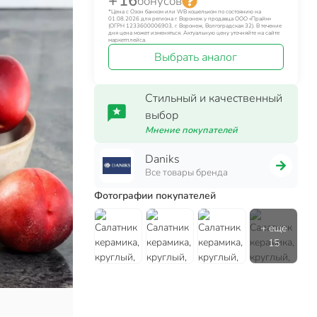
+ 16
бонусов
*Цена с Озон банком или WB кошельком по состоянию на
01.08.2026 для региона г. Воронеж у продавца ООО «Прайм»
(ОГРН 1233600006903, г. Воронеж, Волгоградская 32). В течение
дня цена может изменяться. Актуальную цену уточняйте на сайте
маркетплейса.
Выбрать аналог
Стильный и качественный
выбор
Мнение покупателей
Daniks
Все товары бренда
Фотографии покупателей