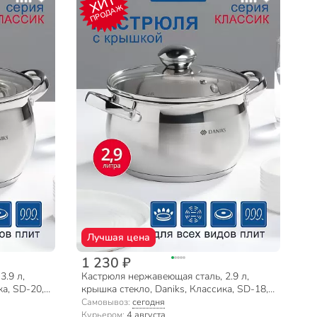
ХИТ
ПРОДАЖ
Лучшая цена
1 230 ₽
3.9 л,
Кастрюля нержавеющая сталь, 2.9 л,
ка, SD-20,
крышка стекло, Daniks, Классика, SD-18,
индукция
Самовывоз:
сегодня
Курьером:
4 августа