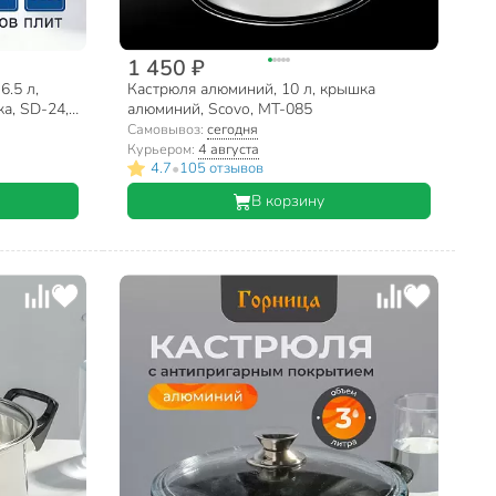
1 450 ₽
6.5 л,
Кастрюля алюминий, 10 л, крышка
ка, SD-24,
алюминий, Scovo, МТ-085
Самовывоз:
сегодня
Курьером:
4 августа
•
4.7
105 отзывов
В корзину