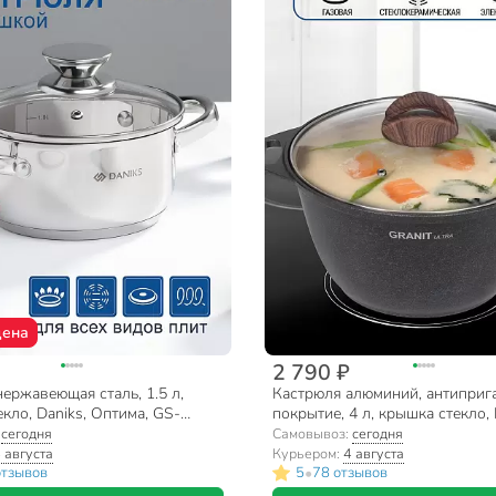
цена
2 790 ₽
ержавеющая сталь, 1.5 л,
Кастрюля алюминий, антиприг
кло, Daniks, Оптима, GS-
покрытие, 4 л, крышка стекло,
A, индукция
Granit Ultra, кгг42а, синяя
:
сегодня
Самовывоз:
сегодня
 августа
Курьером:
4 августа
•
отзывов
5
78 отзывов