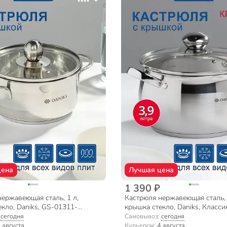
цена
Лучшая цена
1 390 ₽
ержавеющая сталь, 1 л,
Кастрюля нержавеющая сталь, 
кло, Daniks, GS-01311-
крышка стекло, Daniks, Класси
14, индукция
индукция
:
сегодня
Самовывоз:
сегодня
 августа
Курьером:
4 августа