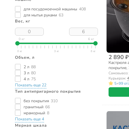
для посудомоечной машины
408
для мытья руками
63
Вес, кг
0 кг
6 кг
2 890 ₽
Объем, л
Кастрюля 
2 л
88
покрытие, 
3 л
80
Granit Ultr
Самовывоз
Курьером:
4
4 л
75
•
5
99 от
Показать еще 22
Тип антипригарного покрытия
без покрытия
310
гранитный
66
мраморный
8
Показать еще 4
Мерная шкала