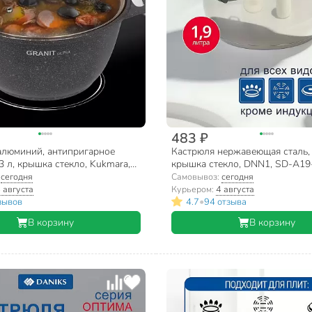
483 ₽
алюминий, антипригарное
Кастрюля нержавеющая сталь, 
3 л, крышка стекло, Kukmara,
крышка стекло, DNN1, SD-A19
a, кгг32а, синяя
A19-6-16
:
сегодня
Самовывоз:
сегодня
 августа
Курьером:
4 августа
•
зывов
4.7
94 отзыва
В корзину
В корзину