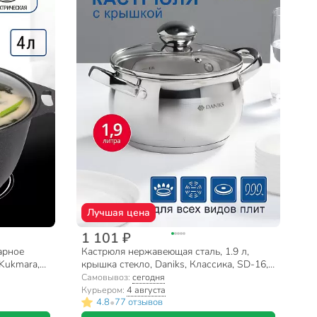
Лучшая цена
1 101 ₽
арное
Кастрюля нержавеющая сталь, 1.9 л,
 Kukmara,
крышка стекло, Daniks, Классика, SD-16,
индукция
Самовывоз:
сегодня
Курьером:
4 августа
•
4.8
77 отзывов