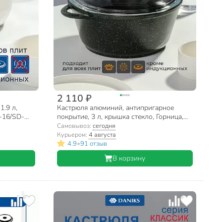
2 110 ₽
1.9 л,
Кастрюля алюминий, антипригарное
-16/SD-
покрытие, 3 л, крышка стекло, Горница,
Гранит, к2433аг
Самовывоз:
сегодня
Курьером:
4 августа
•
4.9
91 отзыв
В корзину