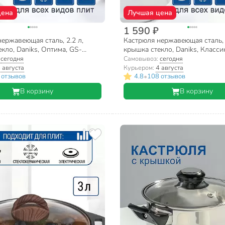
цена
Лучшая цена
1 590 ₽
ержавеющая сталь, 2.2 л,
Кастрюля нержавеющая сталь, 
кло, Daniks, Оптима, GS-
крышка стекло, Daniks, Класси
A, индукция
индукция
:
сегодня
Самовывоз:
сегодня
 августа
Курьером:
4 августа
•
 отзывов
4.8
108 отзывов
В корзину
В корзину