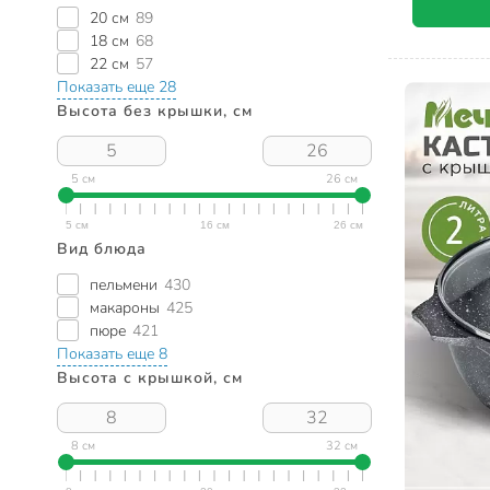
20 см
89
18 см
68
22 см
57
Показать еще 28
Высота без крышки, см
5 см
26 см
Вид блюда
пельмени
430
макароны
425
пюре
421
Показать еще 8
Высота с крышкой, см
8 см
32 см