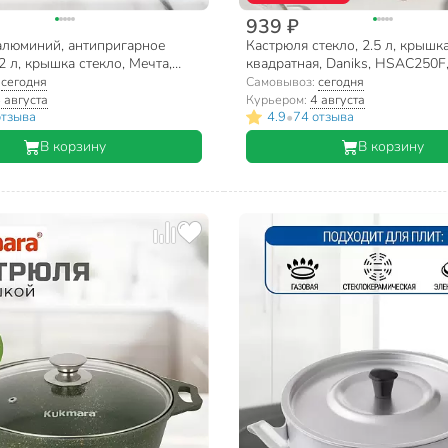
939 ₽
алюминий, антипригарное
Кастрюля стекло, 2.5 л, крышка
2 л, крышка стекло, Мечта,
квадратная, Daniks, HSAC250F
701
прозрачная
:
сегодня
Самовывоз:
сегодня
 августа
Курьером:
4 августа
•
отзыва
4.9
74 отзыва
В корзину
В корзину