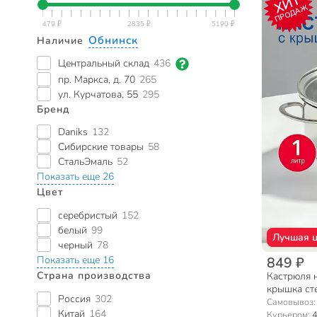
ХИТ
ПРОДАЖ
Обнинск
Наличие
Центральный склад
436
пр. Маркса, д. 70
265
ул. Курчатова, 55
295
Бренд
Daniks
132
Сибирские товары
58
СтальЭмаль
52
Показать еще 26
Цвет
серебристый
152
белый
99
Лучшая 
черный
78
849 ₽
Показать еще 16
Страна производства
Кастрюля н
крышка сте
Россия
302
14CA/SD-5
Самовывоз
Китай
164
Курьером:
4