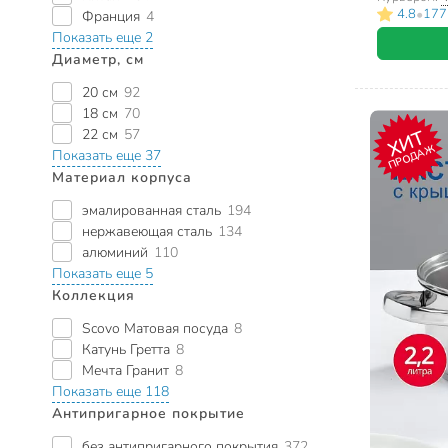
•
4.8
177
Франция
4
Показать еще 2
Диаметр, см
20 см
92
18 см
70
22 см
57
ХИТ
ПРОДАЖ
Показать еще 37
Материал корпуса
эмалированная сталь
194
нержавеющая сталь
134
алюминий
110
Показать еще 5
Коллекция
Scovo Матовая посуда
8
Катунь Гретта
8
Мечта Гранит
8
Показать еще 118
Антипригарное покрытие
без антипригарного покрытия
372