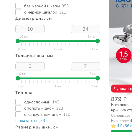
без мерной шкалы
353
с мерной шкалой
121
Диаметр дна, см
10 см
34 см
Толщина дна, мм
0 мм
7 мм
Лучшая 
Тип дна
879 ₽
однослойный
143
Кастрюля н
с толстым дном
123
крышка сте
с капсульным дном
110
01201-16C
Самовывоз
Показать еще 3
Курьером:
4
•
4.9
86 
Размер крышки, см