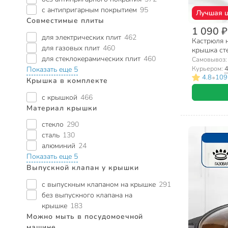
с антипригарным покрытием
95
Лучшая 
Совместимые плиты
1 090 ₽
для электрических плит
462
Кастрюля н
для газовых плит
460
крышка сте
для стеклокерамических плит
460
01201-18C
Самовывоз
Курьером:
4
Показать еще 5
•
4.8
109
Крышка в комплекте
с крышкой
466
Материал крышки
стекло
290
сталь
130
алюминий
24
Показать еще 5
Выпускной клапан у крышки
с выпускным клапаном на крышке
291
без выпускного клапана на
крышке
183
Можно мыть в посудомоечной
машине