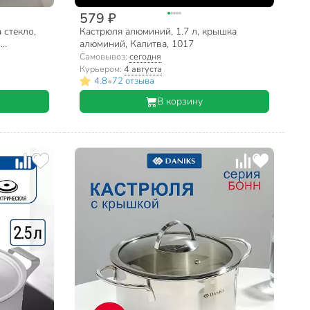
579 ₽
 стекло,
Кастрюля алюминий, 1.7 л, крышка
,
алюминий, Калитва, 1017
Самовывоз:
сегодня
Курьером:
4 августа
•
4.8
72 отзыва
В корзину