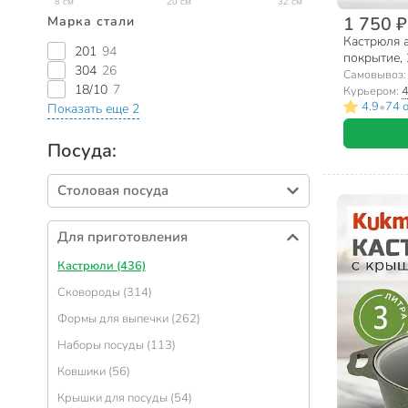
1 750 ₽
Марка стали
Кастрюля 
201
94
покрытие, 
304
26
Гранит, 42
Самовывоз
18/10
7
Курьером:
4
•
4.9
74 
Показать еще 2
Посуда:
Столовая посуда
Тарелки (395)
Для приготовления
Салатники (320)
Кастрюли (436)
Столовые приборы (268)
Сковороды (314)
Блюда (88)
Формы для выпечки (262)
Сервизы столовые (64)
Наборы посуды (113)
Подносы (58)
Ковшики (56)
Вазы для фруктов, конфет (52)
Крышки для посуды (54)
Солонки, перечницы и емкости для специй